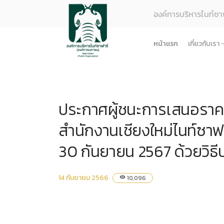
องค์การบริหารไนท์ซา
หน้าแรก
เกี่ยวกับเรา
รู้จักอง
ยุทธศา
ประกาศผู้ชนะการเสนอราคา
โครงสร
ผลการด
สำนักงานเชียงใหม่ไนท์ซาฟา
ธรรมาภ
30 กันยายน 2567 ด้วยวิธี
ข้อมูล
การจัดซ
14 กันยายน 2566
10,096
visibility
ข้อบังค
ข้อมูล
การบริ