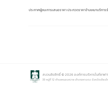
การเปิ
การนำข้
ประกาศผู้ชนะการเสนอราคา ประกวดราคาจ้างเหมาบริการรักษ
นโยบาย
สงวนลิขสิทธิ์ © 2026 องค์การบริหารไนท์ซาฟา
33 หมู่ที่ 12 ตำบลหนองควาย อำเภอหางดง จังหวัดเชียงใ