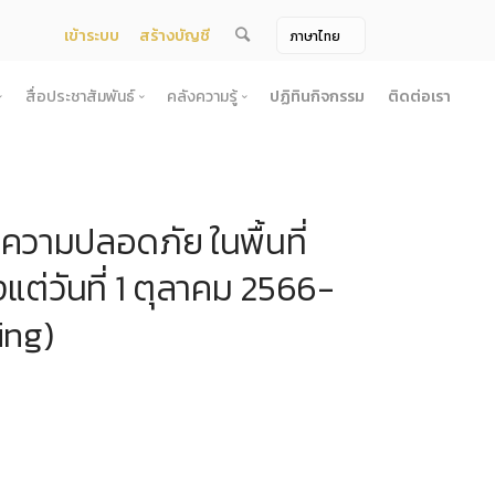
เข้าระบบ
สร้างบัญชี
สื่อประชาสัมพันธ์
คลังความรู้
ปฏิทินกิจกรรม
ติดต่อเรา
จ้าง
สื่อประชาสัมพันธ์
คลังความรู้
ผยแพร่แผน
สื่อโทรทัศน์/วีดีโอ
บทความ
วามปลอดภัย ในพื้นที่
ระกวดราคา
ข้อมูลข่าวสาร (Information) /เอกสารข่าว
หนังสือ
ตั้ง องค์การบริหารไนท์ซาฟารี (องค์การมหาชน) พ.ศ. 2568
โยง
าคากลาง
สื่อสิ่งพิมพ์
เกร็ดความรู้
ต่วันที่ 1 ตุลาคม 2566-
ชื่อมโยง
ความคิดเห็น
้ชนะการเสนอราคา
วารสาร
ing)
เลิกการจัดหา
ภาพถ่าย
ี รอบ 6 เดือน
ิการจัดซื้อจัดจ้างประจำปี
ะ
อน