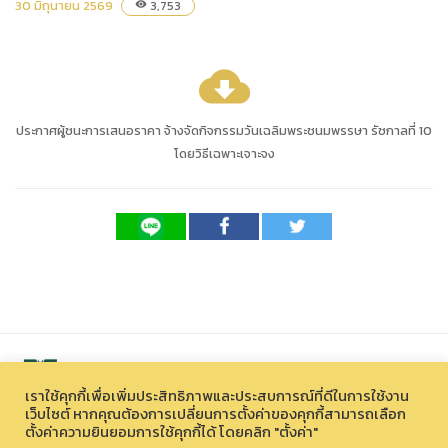
30 มิถุนายน 2569
3,753
visibility
cloud_download
ประกาศผู้ชนะการเสนอราคา จ้างจัดกิจกรรมวันเฉลิมพระชนมพรรษา รัชกาลที่ 10
โดยวิธีเฉพาะเจาะจง
เราใช้คุกกี้เพื่อเพิ่มประสิทธิภาพและประสบการณ์ที่ดีในการใช้งาน
เว็บไซต์ หากคุณต้องการเปลี่ยนการตั้งค่าของคุกกี้สามารถเลือก
ตั้งค่าความยินยอมการใช้คุกกี้ได้ โดยคลิก "ตั้งค่า"
สงวนลิขสิทธิ์ © 2026 องค์การบริหารไนท์ซาฟารี (องค์การมหาชน)