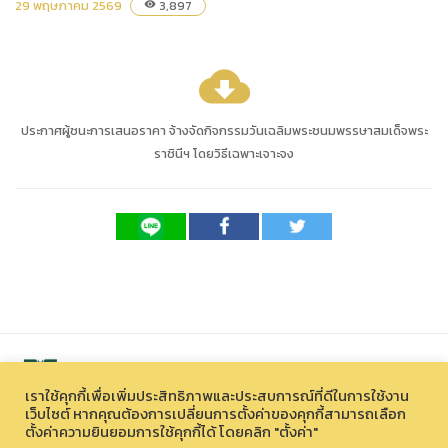
29 พฤษภาคม 2569
3,897
visibility
cloud_download
ประกาศผู้ชนะการเสนอราคา จ้างจัดกิจกรรมวันเฉลิมพระชนมพรรษาสมเด็จพระ
ราชินีฯ โดยวิธีเฉพาะเจาะจง
เราใช้คุกกี้เพื่อเพิ่มประสิทธิภาพและประสบการณ์ที่ดีในการใช้งาน
เว็บไซต์ หากคุณต้องการเปลี่ยนการตั้งค่าของคุกกี้สามารถเลือก
ตั้งค่าความยินยอมการใช้คุกกี้ได้ โดยคลิก "ตั้งค่า"
สงวนลิขสิทธิ์ © 2026 องค์การบริหารไนท์ซาฟารี (องค์การมหาชน)