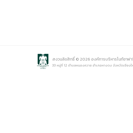
การเปิ
การนำข้
นโยบาย
สงวนลิขสิทธิ์ © 2026 องค์การบริหารไนท์ซาฟา
33 หมู่ที่ 12 ตำบลหนองควาย อำเภอหางดง จังหวัดเชียงใ