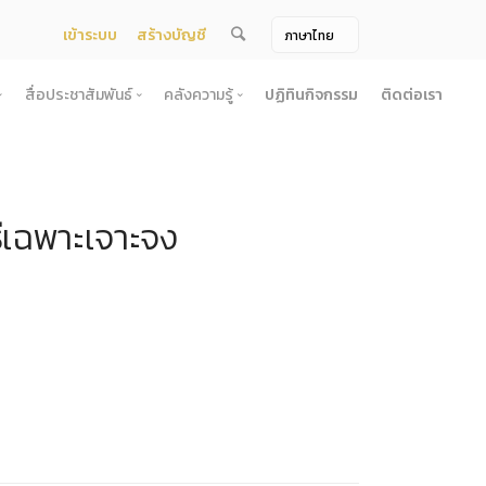
เข้าระบบ
สร้างบัญชี
สื่อประชาสัมพันธ์
คลังความรู้
ปฏิทินกิจกรรม
ติดต่อเรา
จ้าง
สื่อประชาสัมพันธ์
คลังความรู้
ผยแพร่แผน
สื่อโทรทัศน์/วีดีโอ
บทความ
ธีเฉพาะเจาะจง
ระกวดราคา
ข้อมูลข่าวสาร (Information) /เอกสารข่าว
หนังสือ
ตั้ง องค์การบริหารไนท์ซาฟารี (องค์การมหาชน) พ.ศ. 2568
โยง
าคากลาง
สื่อสิ่งพิมพ์
เกร็ดความรู้
ชื่อมโยง
ความคิดเห็น
้ชนะการเสนอราคา
วารสาร
เลิกการจัดหา
ภาพถ่าย
ี รอบ 6 เดือน
ิการจัดซื้อจัดจ้างประจำปี
ะ
อน