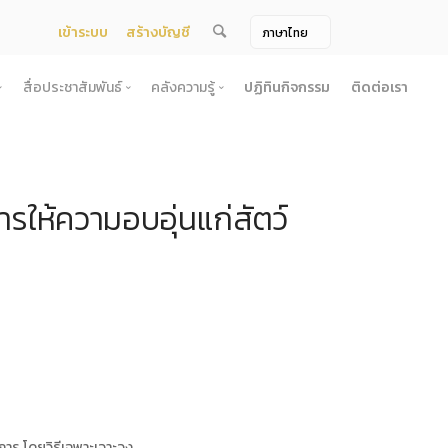
เข้าระบบ
สร้างบัญชี
สื่อประชาสัมพันธ์
คลังความรู้
ปฏิทินกิจกรรม
ติดต่อเรา
จ้าง
สื่อประชาสัมพันธ์
คลังความรู้
ผยแพร่แผน
สื่อโทรทัศน์/วีดีโอ
บทความ
รให้ความอบอุ่นแก่สัตว์
ระกวดราคา
ข้อมูลข่าวสาร (Information) /เอกสารข่าว
หนังสือ
ตั้ง องค์การบริหารไนท์ซาฟารี (องค์การมหาชน) พ.ศ. 2568
โยง
าคากลาง
สื่อสิ่งพิมพ์
เกร็ดความรู้
ชื่อมโยง
ความคิดเห็น
้ชนะการเสนอราคา
วารสาร
เลิกการจัดหา
ภาพถ่าย
ี รอบ 6 เดือน
ิการจัดซื้อจัดจ้างประจำปี
ะ
อน
การ โดยวิธีเฉพาะเจาะจง