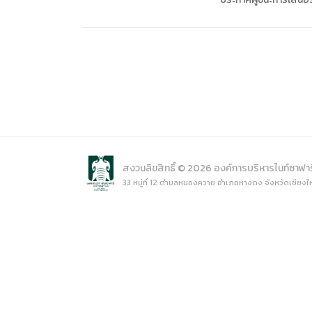
การเปิ
การนำข้
นโยบาย
สงวนลิขสิทธิ์ © 2026 องค์การบริหารไนท์ซาฟา
33 หมู่ที่ 12 ตำบลหนองควาย อำเภอหางดง จังหวัดเชียงใ