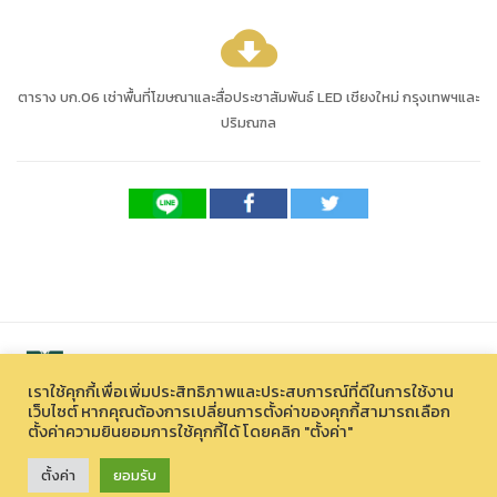
cloud_download
ตาราง บก.06 เช่าพื้นที่โฆษณาและสื่อประชาสัมพันธ์ LED เชียงใหม่ กรุงเทพฯและ
ปริมณฑล
เราใช้คุกกี้เพื่อเพิ่มประสิทธิภาพและประสบการณ์ที่ดีในการใช้งาน
เว็บไซต์ หากคุณต้องการเปลี่ยนการตั้งค่าของคุกกี้สามารถเลือก
ตั้งค่าความยินยอมการใช้คุกกี้ได้ โดยคลิก "ตั้งค่า"
สงวนลิขสิทธิ์ © 2026 องค์การบริหารไนท์ซาฟารี (องค์การมหาชน)
33 หมู่ที่ 12 ตำบลหนองควาย อำเภอหางดง จังหวัดเชียงใหม่ 50230
ตั้งค่า
ยอมรับ