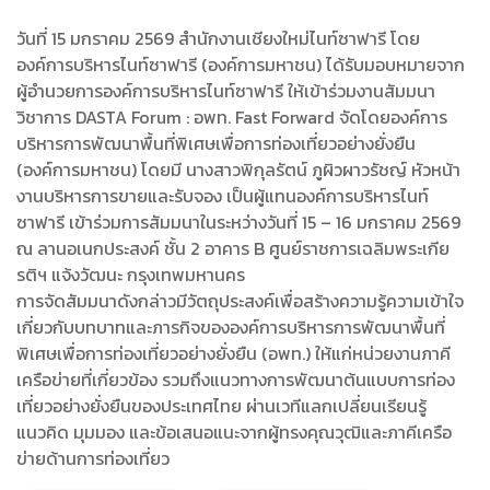
วันที่ 15 มกราคม 2569 สำนักงานเชียงใหม่ไนท์ซาฟารี โดย
องค์การบริหารไนท์ซาฟารี (องค์การมหาชน) ได้รับมอบหมายจาก
ผู้อำนวยการองค์การบริหารไนท์ซาฟารี ให้เข้าร่วมงานสัมมนา
วิชาการ DASTA Forum : อพท. Fast Forward จัดโดยองค์การ
บริหารการพัฒนาพื้นที่พิเศษเพื่อการท่องเที่ยวอย่างยั่งยืน
(องค์การมหาชน) โดยมี นางสาวพิกุลรัตน์ ภูผิวผาวรัชญ์ หัวหน้า
งานบริหารการขายและรับจอง เป็นผู้แทนองค์การบริหารไนท์
ซาฟารี เข้าร่วมการสัมมนาในระหว่างวันที่ 15 – 16 มกราคม 2569
ณ ลานอเนกประสงค์ ชั้น 2 อาคาร B ศูนย์ราชการเฉลิมพระเกีย
รติฯ แจ้งวัฒนะ กรุงเทพมหานคร
การจัดสัมมนาดังกล่าวมีวัตถุประสงค์เพื่อสร้างความรู้ความเข้าใจ
เกี่ยวกับบทบาทและภารกิจขององค์การบริหารการพัฒนาพื้นที่
พิเศษเพื่อการท่องเที่ยวอย่างยั่งยืน (อพท.) ให้แก่หน่วยงานภาคี
เครือข่ายที่เกี่ยวข้อง รวมถึงแนวทางการพัฒนาต้นแบบการท่อง
เที่ยวอย่างยั่งยืนของประเทศไทย ผ่านเวทีแลกเปลี่ยนเรียนรู้
แนวคิด มุมมอง และข้อเสนอแนะจากผู้ทรงคุณวุฒิและภาคีเครือ
ข่ายด้านการท่องเที่ยว