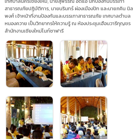
เทศบาลนครเชียงใหม่, นายสุพรรณ อัดแอ นักป้องกันบรรเทา
สาธารณภัยปฏิบัติการ, นายนรินทร์ ผ่องเมืองปัก และนายภคิน นิล
พงศ์ เจ้าหน้าที่งานป้องกันและบรรเทาสาธารณภัย เทศบาลตำบล
หนองควาย เป็นวิทยากรให้ความรู้ ณ ห้องประชุมเฮือนวารีกุญชร
สำนักงานเชียงใหม่ไนท์ซาฟารี