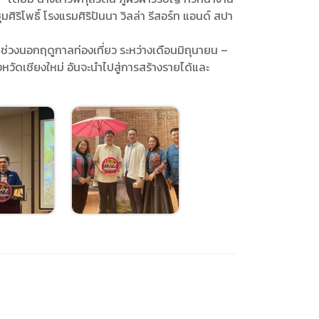
ศิริโพธิ์ โรงแรมศิริปันนา วิลล่า รีสอร์ท แอนด์ สปา
การหรือผู้มาติดต่อ
ุคคล
นช่วงนอกฤดูกาลท่องเที่ยว ระหว่างเดือนมิถุนายน –
คคล
ิการ
งหวัดเชียงใหม่ อันจะนำไปสู่การสร้างรายได้และ