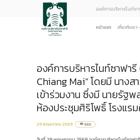
องค์การบริหารไนท์ซา
หน้าแรก
เกี่ยวกับเรา
รู้จักอง
ยุทธศา
องค์การบริหารไนท์ซาฟารี
โครงสร
ผลการด
Chiang Mai” โดยมี นางสาว
ธรรมาภ
เข้าร่วมงาน ซึ่งมี นายรัฐพ
ข้อมูล
ห้องประชุมศิริโพธิ์ โรงแรมศ
การจัดซ
ข้อบังค
ข้อมูล
29 พฤษภาคม 2569
565
visibility
การบริ
วันที่ 29 พฤษภาคม 2569 องค์การบริหารไนท์ซาฟารี