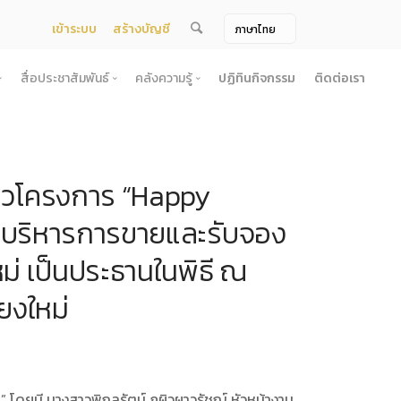
เข้าระบบ
สร้างบัญชี
สื่อประชาสัมพันธ์
คลังความรู้
ปฏิทินกิจกรรม
ติดต่อเรา
จ้าง
สื่อประชาสัมพันธ์
คลังความรู้
ผยแพร่แผน
สื่อโทรทัศน์/วีดีโอ
บทความ
่าวโครงการ “Happy
ระกวดราคา
ข้อมูลข่าวสาร (Information) /เอกสารข่าว
หนังสือ
ตั้ง องค์การบริหารไนท์ซาฟารี (องค์การมหาชน) พ.ศ. 2568
โยง
าคากลาง
สื่อสิ่งพิมพ์
เกร็ดความรู้
งานบริหารการขายและรับจอง
ชื่อมโยง
ความคิดเห็น
้ชนะการเสนอราคา
วารสาร
หม่ เป็นประธานในพิธี ณ
เลิกการจัดหา
ภาพถ่าย
ี รอบ 6 เดือน
ียงใหม่
ิการจัดซื้อจัดจ้างประจำปี
ะ
อน
โดยมี นางสาวพิกุลรัตน์ ภูผิวผาวรัชญ์ หัวหน้างาน