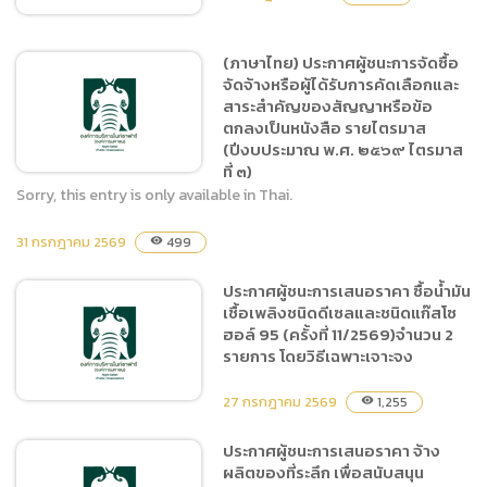
ท่องเที่ยวไนท์ซาฟารี นอก
สถานที่
(ภาษาไทย) ประกาศผู้ชนะการจัดซื้อ
จัดจ้างหรือผู้ได้รับการคัดเลือกและ
ประกาศผู้ชนะการเสนอราคา
สาระสำคัญของสัญญาหรือข้อ
จ้างจัดกิจกรรมส่งเสริมการ
ตกลงเป็นหนังสือ รายไตรมาส
ท่องเที่ยวด้านสุขภาพ โดยวิธี
(ปีงบประมาณ พ.ศ. ๒๕๖๙ ไตรมาส
เฉพาะเจาะจง
ที่ ๓)
Sorry, this entry is only available in Thai.
31 กรกฎาคม 2569
499
visibility
(ภาษาไทย) ประกาศผู้ชนะการ
จัดซื้อจัดจ้างหรือผู้ได้รับการ
ประกาศผู้ชนะการเสนอราคา ซื้อน้ำมัน
คัดเลือกและสาระสำคัญของ
เชื้อเพลิงชนิดดีเซลและชนิดแก๊สโซ
สัญญาหรือข้อตกลงเป็น
ฮอล์ 95 (ครั้งที่ 11/2569)จำนวน 2
หนังสือ รายไตรมาส
รายการ โดยวิธีเฉพาะเจาะจง
(ปีงบประมาณ พ.ศ. ๒๕๖๙
ไตรมาสที่ ๓)
27 กรกฎาคม 2569
1,255
visibility
ประกาศผู้ชนะการเสนอราคา จ้าง
ผลิตของที่ระลึก เพื่อสนับสนุน
ประกาศผู้ชนะการเสนอราคา