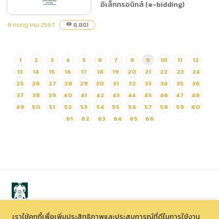
อิเล็กทรอนิกส์ (e-bidding)
ไนท์ซาฟารี ด้วยวิธีประกวด
ราคาอิเล็กทรอนิกส์ (e-
9 กรกฎาคม 2567
8,801
visibility
bidding)
ประกาศประกวดราคาซื้อ
1
2
3
4
5
6
7
8
9
10
11
12
ครุภัณฑ์คอมพิวเตอร์และ
13
14
15
16
17
18
19
20
21
22
23
24
อุปกรณ์คอมพิวเตอร์ ประจำ
ปีงบประมาณ พ.ศ. 2567 ด้วย
25
26
27
28
29
30
31
32
33
34
35
36
วิธีประกวดราคา
37
38
39
40
41
42
43
44
45
46
47
48
อิเล็กทรอนิกส์ (e-bidding)
49
50
51
52
53
54
55
56
57
58
59
60
61
62
63
64
65
66
เราใช้คุกกี้เพื่อเพิ่มประสิทธิภาพและประสบการณ์ที่ดีในการใช้งาน