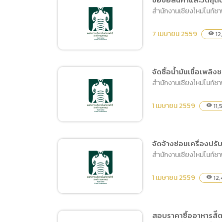
การเปิ
สำนักงานเชียงใหม่ไนท์ซ
จ้างออกแบบปรับปรุง
การนำข้
โครงการเดินสายไฟและติด
นโยบาย
7 เมษายน 2559
12
visibility
ตั้ง Wall Plug บริเวณโถง
ทางเดินภายในและภายนอก
อาคารศูนย์ประชุมและเเสดง
จัดซื้อน้ำมันเชื้อเพลิง
สินค้านานาชาติ
สำนักงานเชียงใหม่ไนท์ซ
ขอซื้อสินค้าและวัตถุดิบ
(เมษายน 2559 ครั้งที่ 1)
1 เมษายน 2559
11,
visibility
จัดจ้างซ่อมเครื่องป
สำนักงานเชียงใหม่ไนท์ซ
จัดซื้อน้ำมันเชื้อเพลิงชนิด
ดีเซล
1 เมษายน 2559
12,
visibility
สอบราคาซื้ออาหารสัีต