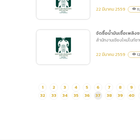
กระเบื้องมุงหลังคา อาคาร
22 มีนาคม 2559
11
visibility
ไกรสรราชสีห์
จัดซื้อน้ำมันเชื้อเพลิ
สำนักงานเชียงใหม่ไนท์ซ
จัดจ้างถ่ายวิดีโอและภาพนิ่ง
งานประกวดอาหารโครงการ
22 มีนาคม 2559
12
visibility
จุดหมายปลายทางแห่งมัน
ตราอาหารล้านนา
จัดซื้อน้ำมันเชื้อเพลิงชนิด
1
2
3
4
5
6
7
8
9
แก๊สโซฮอล์ 95
32
33
34
35
36
37
38
39
40