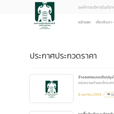
องค์การบริหารไนท์ซา
หน้าแรก
เกี่ยวกับเรา
รู้จักอง
ยุทธศา
ประกาศประกวดราคา
โครงสร
ผลการด
ธรรมาภ
ข้อมูล
จ้างออกแบบปรับปรุงโ
หน่วยงานเจ้าของโครงการ
การจัดซ
ข้อบังค
8 เมษายน 2559
12
visibility
ข้อมูล
การบริ
ขอซื้อสินค้าและวัตถุดิ