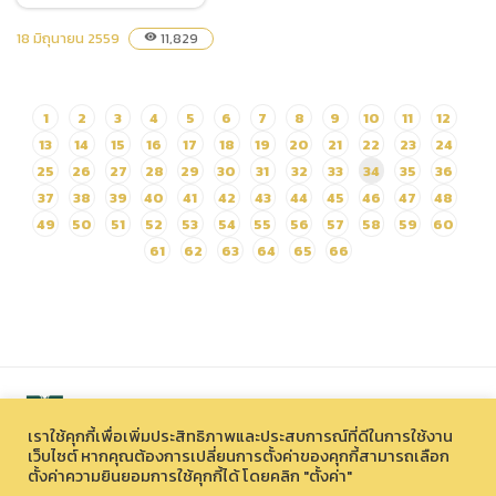
18 มิถุนายน 2559
11,829
visibility
จัดซื้ออาหารสัตว์ ประเภท
หญ้าสดและต้นข้าวโพด ประจำ
1
2
3
4
5
6
7
8
9
10
11
12
วันที่ 11-20 กรกฎาคม 2559
13
14
15
16
17
18
19
20
21
22
23
24
25
26
27
28
29
30
31
32
33
34
35
36
37
38
39
40
41
42
43
44
45
46
47
48
49
50
51
52
53
54
55
56
57
58
59
60
61
62
63
64
65
66
เราใช้คุกกี้เพื่อเพิ่มประสิทธิภาพและประสบการณ์ที่ดีในการใช้งาน
เว็บไซต์ หากคุณต้องการเปลี่ยนการตั้งค่าของคุกกี้สามารถเลือก
ตั้งค่าความยินยอมการใช้คุกกี้ได้ โดยคลิก "ตั้งค่า"
สงวนลิขสิทธิ์ © 2026 องค์การบริหารไนท์ซาฟารี (องค์การมหาชน)