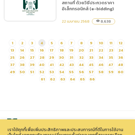
สถานที่ ด้วยวิธีประกวดราคา
ทาง Facebook Instagram
อิเล็กทรอนิกส์ (e-bidding)
ของหน่วยงาน ด้วยวิธี
ประกวดราคาอิเล็กทรอนิกส์
22 เมษายน 2568
8,638
visibility
(e-bidding)
ประกวดราคาจ้างจัดกิจกรรม
1
2
3
4
5
6
7
8
9
10
11
12
สร้างกระแสการท่องเที่ยวไนท์
13
14
15
16
17
18
19
20
21
22
23
24
ซาฟารี นอกสถานที่ ด้วยวิธี
25
26
27
28
29
30
31
32
33
34
35
36
ประกวดราคาอิเล็กทรอนิกส์
37
38
39
40
41
42
43
44
45
46
47
48
(e-bidding)
49
50
51
52
53
54
55
56
57
58
59
60
61
62
63
64
65
66
เราใช้คุกกี้เพื่อเพิ่มประสิทธิภาพและประสบการณ์ที่ดีในการใช้งาน