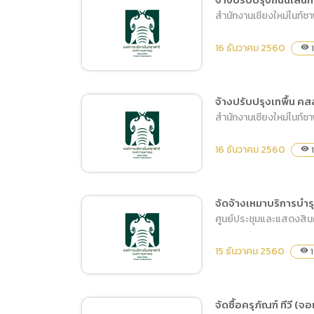
การเปิ
สำนักงานเชียงใหม่ไนท์ซา
ประกวดราคาจ้างทำป้าย
การนำข้
สัญลักษณ์และบอกทาง
นโยบาย
16 ธันวาคม 2560
1
visibility
ภายในอาคารศูนย์ประชุม
และแสดงสินค้านานาชาติ
เฉลิมพระเกียรติ 7 รอบ
จ้างปรับปรุงเทพื้น คสล
พระชนมพรรษา ด้วยวิธี
สำนักงานเชียงใหม่ไนท์ซา
จ้างปรับปรุงถนนเส้นทาง
ประกวดราคาอิเล็กทรอนิกส์
เดินรถและจุดพักรถพ่วง
(e-bidding)
16 ธันวาคม 2560
1
visibility
จัดจ้างเหมาบริการบำ
ศูนย์ประชุมและแสดงสิน
จ้างปรับปรุงเทพื้น
คสล.สถานีไฟฟ้าที่ 6
15 ธันวาคม 2560
1
visibility
จัดซื้อครุภัณฑ์ ทีวี 