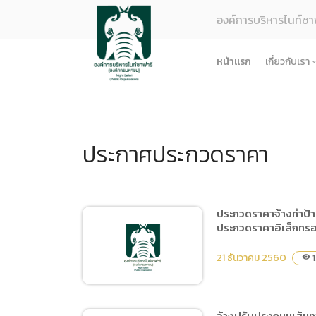
องค์การบริหารไนท์ซา
หน้าแรก
เกี่ยวกับเรา
รู้จักอง
ยุทธศา
ประกาศประกวดราคา
โครงสร
ผลการด
ธรรมาภ
ข้อมูล
ประกวดราคาจ้างทำป้า
ประกวดราคาอิเล็กทรอ
การจัดซ
ข้อบังค
21 ธันวาคม 2560
1
visibility
ข้อมูล
การบริ
จ้างปรับปรุงถนนเส้น