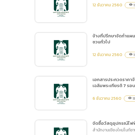
จัดซื้อวัสดุงานซ่อมบำรุง
12 ธันวาคม 2560
1
visibility
สำหรับงานเชื่อมโลหะ
จ้างที่ปรึกษาจัดทำแผ
ชวนทั่วไป
จ้างปรับปรุงซ่อมแซมห้องน้ำ
บริเวณลานจอดรถที่ 1
12 ธันวาคม 2560
1
visibility
เอกสารประกวดราคาจ้าง
เฉลิมพระเกียรติ 7 ร
จ้างที่ปรึกษาจัดทำแผน
พัฒนาการใช้ประโยชน์พื้นที่
6 ธันวาคม 2560
11
visibility
ศูนย์ประชุมและแสดงสินค้า
นานาชาติเฉลิมพระเกียรติ 7
รอบพระชนมพรรษา ด้วยวิธี
จัดซื้อวัสดุอุปกรณ์ไฟ
ประกาศเชิญชวนทั่วไป
สำนักงานเชียงใหม่ไนท์ซ
เอกสารประกวดราคาจ้าง