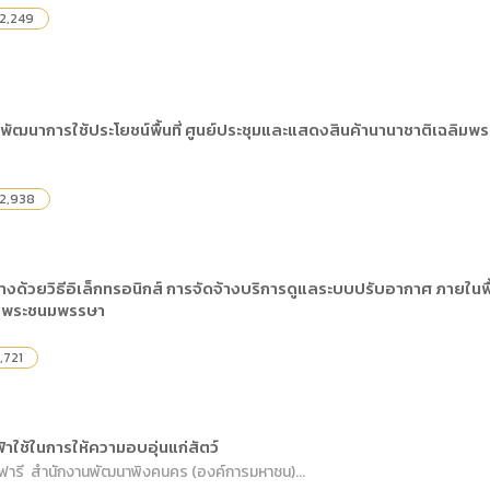
2,249
นพัฒนาการใช้ประโยชน์พื้นที่ ศูนย์ประชุมและแสดงสินค้านานาชาติเฉลิม
2,938
ด้วยวิธีอิเล็กทรอนิกส์ การจัดจ้างบริการดูแลระบบปรับอากาศ ภายในพื้
อบพระชนมพรรษา
,721
ฟ้าใช้ในการให้ความอบอุ่นแก่สัตว์
าฟารี สำนักงานพัฒนาพิงคนคร (องค์การมหาชน)...