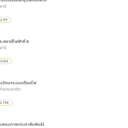
ดเผยข้อมูลสาธารณะขององค์กร พ.ศ. 2569
ระเบียบสำนักงาน
คู่มือหรือแนวทางการให้บริการสำหรับผู้รับบริ
รายงานผลการบริหารและพัฒนาทรัพยากรบ
ฟารี
อมูลไปใช้ประโยชน์ (Open Data)
ประกาศองค์การบริหารไนท์ซาฟารี
การเปิดโอกาสให้เกิดการมีส่วนร่วม
ขององค์การ
2,911
หลักเกณฑ์การบริหารและพัฒนาทรัพยากรบุ
รายงานผลการสำรวจความพึงพอใจการให้บร
สำนักตรวจสอบภายใน
.สถานีไฟฟ้าที่ 6
ฟารี
3,194
รุงรักษาระบบเตือนไฟ
ค้านานาชาติฯ
2,756
(จอแสดงภาพประชาสัมพันธ์)