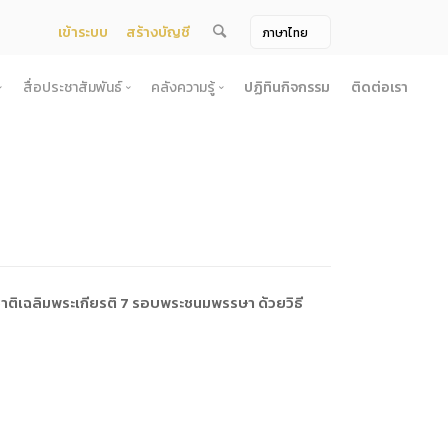
เข้าระบบ
สร้างบัญชี
สื่อประชาสัมพันธ์
คลังความรู้
ปฏิทินกิจกรรม
ติดต่อเรา
จ้าง
สื่อประชาสัมพันธ์
คลังความรู้
ผยแพร่แผน
สื่อโทรทัศน์/วีดีโอ
บทความ
ระกวดราคา
ข้อมูลข่าวสาร (Information) /เอกสารข่าว
หนังสือ
ตั้ง องค์การบริหารไนท์ซาฟารี (องค์การมหาชน) พ.ศ. 2568
โยง
าคากลาง
สื่อสิ่งพิมพ์
เกร็ดความรู้
ชื่อมโยง
ความคิดเห็น
้ชนะการเสนอราคา
วารสาร
เลิกการจัดหา
ภาพถ่าย
ิเฉลิมพระเกียรติ 7 รอบพระชนมพรรษา ด้วยวิธี
ี รอบ 6 เดือน
ิการจัดซื้อจัดจ้างประจำปี
ะ
อน