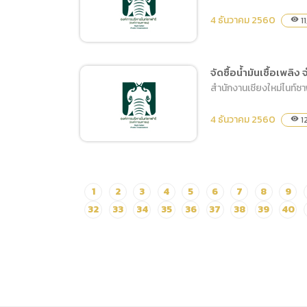
ด้วยวิธีอิเล็กทรอนิกส์ การ
4 ธันวาคม 2560
1
visibility
จัดจ้างบริการดูแลระบบปรับ
อากาศ ภายในพื้นที่ศูนย์
ประชุมและแสดงสินค้า
จัดซื้อน้ำมันเชื้อเพลิ
นานาชาติเฉลิมพระเกียรติ 7
สำนักงานเชียงใหม่ไนท์ซ
จัดซื้อวัสดุอุปกรณ์ไฟฟ้าใช้ใน
รอบพระชนมพรรษา
การให้ความอบอุ่นแก่สัตว์
4 ธันวาคม 2560
1
visibility
จัดซื้อน้ำมันเชื้อเพลิง จำนวน
1
2
3
4
5
6
7
8
9
2 รายการ
32
33
34
35
36
37
38
39
40