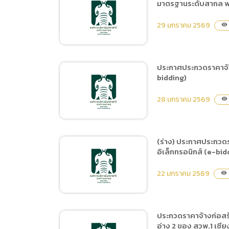
มาตรฐานระดับสากล พ.
ประกาศประกวดราคาจ้างจัด
เตรียมคู่มือ วัสดุอุปกรณ์
29 มกราคม 2569
visibility
สำหรับผู้เข้าร่วมกิจกรรม
ด้วยวิธีประกวดราคา
อิเล็กทรอนิกส์ (e-bibding)
ประกาศประกวดราคาจ้าง
bidding)
ประกาศจ้างที่ปรึกษา
โครงการสำรวจและจัดทำ
28 มกราคม 2569
visibility
แผนการบริหารจัดการเชียง
ใหม่ไนท์ซาฟารี เพื่อเป็นแหล่ง
ท่องเที่ยว Natural Theme
(ร่าง) ประกาศประกวด
Park ที่มีมาตรฐานระดับ
อิเล็กทรอนิกส์ (e-bid
ประกาศประกวดราคาจ้าง
สากล พ.ศ. 2569-2570
ก่อสร้างสถานีผลิตน้ำประปา
22 มกราคม 2569
โดยวิธีประกาศเชืญชวน
visibility
และถังเก็บน้ำทดแทนการใช้
ทั่วไป
น้ำประปาจากประปาภูมิภาค
ด้วยวิธีประกวดราคา
ประกวดราคาจ้างก่อสร้
อิเล็กทรอนิกส์ (e-bidding)
อ่าง 2 ของ สวพ.1 เชีย