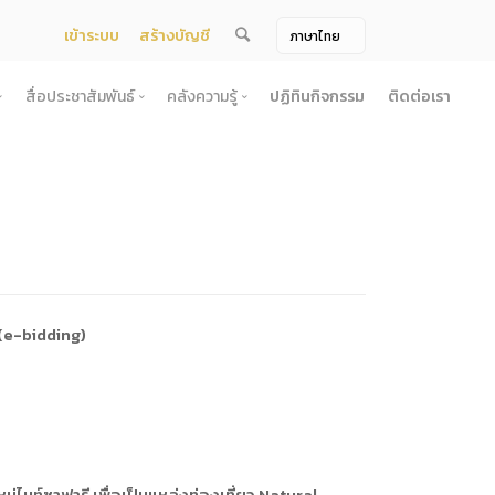
เข้าระบบ
สร้างบัญชี
สื่อประชาสัมพันธ์
คลังความรู้
ปฏิทินกิจกรรม
ติดต่อเรา
จ้าง
สื่อประชาสัมพันธ์
คลังความรู้
ผยแพร่แผน
สื่อโทรทัศน์/วีดีโอ
บทความ
ระกวดราคา
ข้อมูลข่าวสาร (Information) /เอกสารข่าว
หนังสือ
ตั้ง องค์การบริหารไนท์ซาฟารี (องค์การมหาชน) พ.ศ. 2568
โยง
าคากลาง
สื่อสิ่งพิมพ์
เกร็ดความรู้
ชื่อมโยง
ความคิดเห็น
้ชนะการเสนอราคา
วารสาร
เลิกการจัดหา
ภาพถ่าย
 (e-bidding)
ี รอบ 6 เดือน
ิการจัดซื้อจัดจ้างประจำปี
ะ
อน
นท์ซาฟารี เพื่อเป็นแหล่งท่องเที่ยว Natural