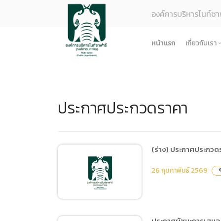
องค์การบริหารไนท์ซา
หน้าแรก
เกี่ยวกับเรา
รู้จักอง
ยุทธศา
ประกาศประกวดราคา
โครงสร
ผลการด
ธรรมาภ
ข้อมูล
(ร่าง) ประกาศประกวดร
การจัดซ
26 กุมภาพันธ์ 2569
visi
ข้อบังค
ข้อมูล
การบริ
ประกาศผู้ชนะการเสนอร