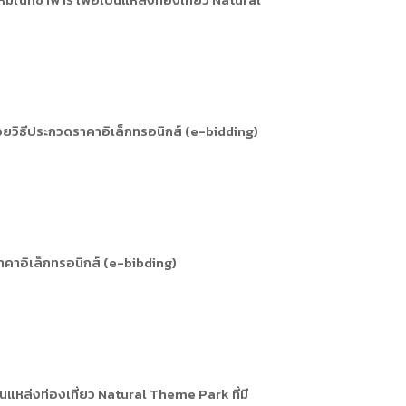
การหรือผู้มาติดต่อ
ุคคล
คคล
ิการ
วิธีประกวดราคาอิเล็กทรอนิกส์ (e-bidding)
ราคาอิเล็กทรอนิกส์ (e-bibding)
นแหล่งท่องเที่ยว Natural Theme Park ที่มี