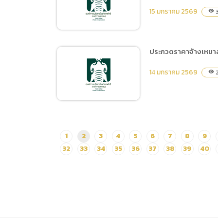
เหมาบำรุงรักษารถลากพ่วง
15 มกราคม 2569
3
visibility
บริการนักท่องเที่ยวด้วยวิธี
ประกวดราคาอิเล็กทรอนิกส์
(e-bidding)
ประกวดราคาจ้างเหมาส
(ร่าง) ประกาศประกวดราคา
14 มกราคม 2569
2
visibility
จ้างก่อสร้างปรับปรุงระบบ
ท่อส่งน้ำจากโรงสูบน้ำ
ชลประทานของสำนักวิจัย
และพัฒนาการเกษตรเขตที่ 1
เชียงใหม่ ถึงบริเวณอ่าง 1
ประกวดราคาจ้างเหมาสำรวจ
1
2
3
4
5
6
7
8
9
และอ่าง 2 ของ สวพ.1
ระบบไฟฟ้า ด้วยวิธีประกวด
32
33
34
35
36
37
38
39
40
เชียงใหม่ระยะที่ 2 ด้วยวิธี
ราคาอิเล็กทรอนิกส์ (e-
ประกวดราคาอิเล็กทรอนิกส์
bidding)
(e-bidding)